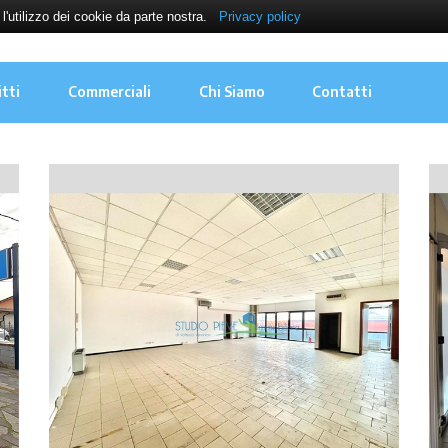
i l'utilizzo dei cookie da parte nostra.
Privacy policy
itti
Commerciali
Chi Siamo
Contatti