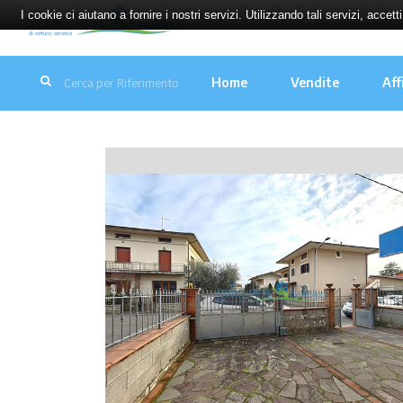
I cookie ci aiutano a fornire i nostri servizi. Utilizzando tali servizi, accett
Home
Vendite
Aff