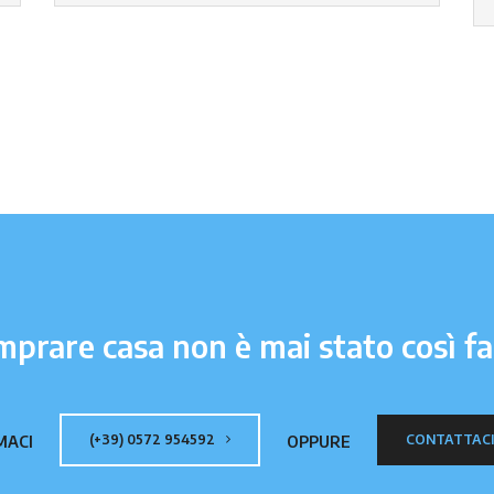
prare casa non è mai stato così fa
(+39) 0572 954592
CONTATTAC
MACI
OPPURE