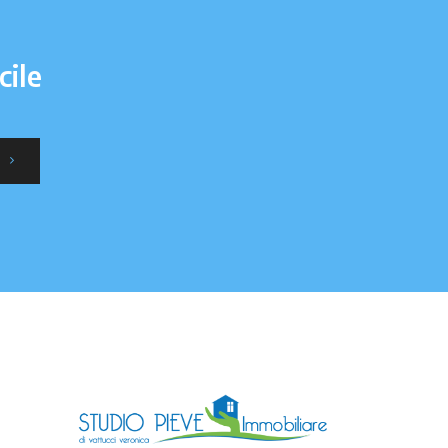
cile
I