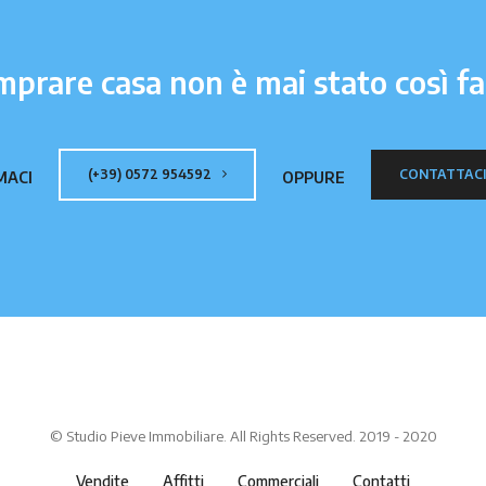
prare casa non è mai stato così fa
(+39) 0572 954592
CONTATTAC
MACI
OPPURE
© Studio Pieve Immobiliare. All Rights Reserved. 2019 - 2020
Vendite
Affitti
Commerciali
Contatti