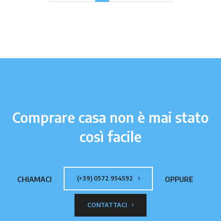
Comprare casa non è mai stato
così facile
(+39) 0572 954592
CHIAMACI
OPPURE
CONTATTACI