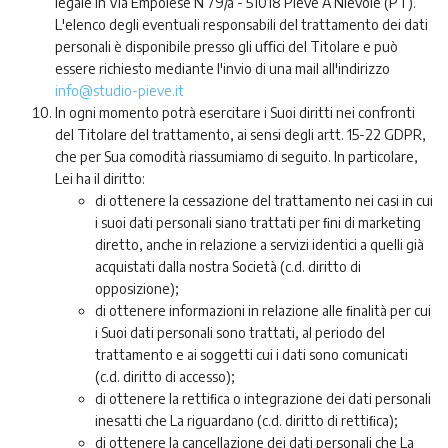
legale in Via Empolese N 79/a - 51018 Pieve A Nievole (PT).
L'elenco degli eventuali responsabili del trattamento dei dati
personali è disponibile presso gli uﬃci del Titolare e può
essere richiesto mediante l'invio di una mail all'indirizzo
info@studio-pieve.it
In ogni momento potrà esercitare i Suoi diritti nei confronti
del Titolare del trattamento, ai sensi degli artt. 15-22 GDPR,
che per Sua comodità riassumiamo di seguito. In particolare,
Lei ha il diritto:
di ottenere la cessazione del trattamento nei casi in cui
i suoi dati personali siano trattati per ﬁni di marketing
diretto, anche in relazione a servizi identici a quelli già
acquistati dalla nostra Società (c.d. diritto di
opposizione);
di ottenere informazioni in relazione alle ﬁnalità per cui
i Suoi dati personali sono trattati, al periodo del
trattamento e ai soggetti cui i dati sono comunicati
(c.d. diritto di accesso);
di ottenere la rettiﬁca o integrazione dei dati personali
inesatti che La riguardano (c.d. diritto di rettiﬁca);
di ottenere la cancellazione dei dati personali che La