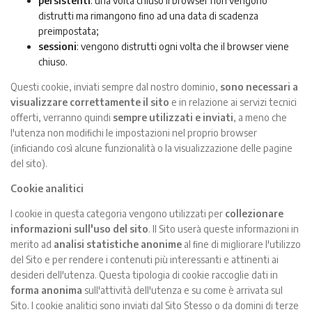
persistenti
: una volta chiuso il browser non vengono
distrutti ma rimangono ﬁno ad una data di scadenza
preimpostata;
sessioni
: vengono distrutti ogni volta che il browser viene
chiuso.
Questi cookie, inviati sempre dal nostro dominio,
sono necessari a
visualizzare correttamente il sito
e in relazione ai servizi tecnici
oﬀerti, verranno quindi
sempre utilizzati e inviati
, a meno che
l'utenza non modiﬁchi le impostazioni nel proprio browser
(inﬁciando così alcune funzionalità o la visualizzazione delle pagine
del sito).
Cookie analitici
I cookie in questa categoria vengono utilizzati per
collezionare
informazioni sull'uso del sito
. Il Sito userà queste informazioni in
merito ad
analisi statistiche anonime
al ﬁne di migliorare l'utilizzo
del Sito e per rendere i contenuti più interessanti e attinenti ai
desideri dell'utenza. Questa tipologia di cookie raccoglie dati in
forma anonima
sull'attività dell'utenza e su come è arrivata sul
Sito. I cookie analitici sono inviati dal Sito Stesso o da domini di terze