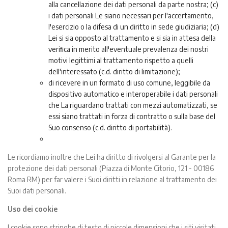
alla cancellazione dei dati personali da parte nostra; (c)
i dati personali Le siano necessari per l'accertamento,
l'esercizio o la difesa di un diritto in sede giudiziaria; (d)
Lei si sia opposto al trattamento e si sia in attesa della
veriﬁca in merito all'eventuale prevalenza dei nostri
motivi legittimi al trattamento rispetto a quelli
dell'interessato (c.d. diritto di limitazione);
di ricevere in un formato di uso comune, leggibile da
dispositivo automatico e interoperabile i dati personali
che La riguardano trattati con mezzi automatizzati, se
essi siano trattati in forza di contratto o sulla base del
Suo consenso (c.d. diritto di portabilità).
Le ricordiamo inoltre che Lei ha diritto di rivolgersi al Garante per la
protezione dei dati personali (Piazza di Monte Citorio, 121 - 00186
Roma RM) per far valere i Suoi diritti in relazione al trattamento dei
Suoi dati personali.
Uso dei cookie
I cookie sono stringhe di testo di piccole dimensioni che i siti visitati