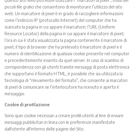
Questo sito web potrebbe utilizzare i “marcatori di pixel”, ossia dei
piccoli ﬁle graﬁci che consentono di monitorare l’utilizzo del sito
web. Un marcatore di pixel è in grado di raccogliere informazioni
come l’indirizzo IP (protocollo Internet) del computer che ha
scaricato la pagina in cui appare il marcatore; l’URL (Uniform
Resource Locator) della pagina in cui appare il marcatore di pixel;
l’ora in cui è stata visualizzata la pagina contenente il marcatore di
pixel; il tipo di browser che ha prelevato il marcatore di pixel e il
numero di identiﬁcazione di qualsiasi cookie presente nel computer
e precedentemente inserito da quel server. In caso di scambio di
corrispondenza con gli utenti tramite messaggi di posta elettronica
che supportano il formato HTML, è possibile che sia utilizzata la
tecnologia di “rilevamento del formato”, che consente ai marcatori
di pixel di comunicare se l’interlocutore ha ricevuto e aperto il
messaggio.
Cookie di proﬁlazione
Sono quei cookie necessari a creare proﬁli utenti al ﬁne di inviare
messaggi pubblicitari in linea con le preferenze manifestate
dall'utente all'interno delle pagine del Sito.