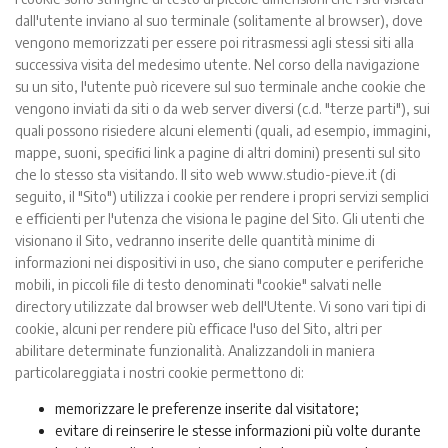
dall'utente inviano al suo terminale (solitamente al browser), dove
vengono memorizzati per essere poi ritrasmessi agli stessi siti alla
successiva visita del medesimo utente. Nel corso della navigazione
su un sito, l'utente può ricevere sul suo terminale anche cookie che
vengono inviati da siti o da web server diversi (c.d. "terze parti"), sui
quali possono risiedere alcuni elementi (quali, ad esempio, immagini,
mappe, suoni, speciﬁci link a pagine di altri domini) presenti sul sito
che lo stesso sta visitando. Il sito web www.studio-pieve.it (di
seguito, il "Sito") utilizza i cookie per rendere i propri servizi semplici
e eﬃcienti per l'utenza che visiona le pagine del Sito. Gli utenti che
visionano il Sito, vedranno inserite delle quantità minime di
informazioni nei dispositivi in uso, che siano computer e periferiche
mobili, in piccoli ﬁle di testo denominati "cookie" salvati nelle
directory utilizzate dal browser web dell'Utente. Vi sono vari tipi di
cookie, alcuni per rendere più eﬃcace l'uso del Sito, altri per
abilitare determinate funzionalità. Analizzandoli in maniera
particolareggiata i nostri cookie permettono di:
memorizzare le preferenze inserite dal visitatore;
evitare di reinserire le stesse informazioni più volte durante