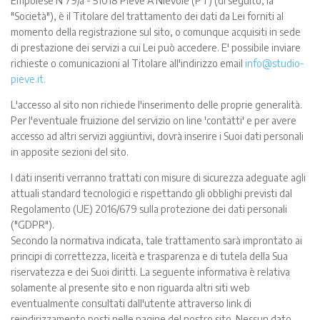
Empolese N 79/a - 51018 Pieve A Nievole (PT) (di seguito, la
"Società"), è il Titolare del trattamento dei dati da Lei forniti al
momento della registrazione sul sito, o comunque acquisiti in sede
di prestazione dei servizi a cui Lei può accedere. E' possibile inviare
richieste o comunicazioni al Titolare all'indirizzo email
info@studio-
pieve.it.
L'accesso al sito non richiede l'inserimento delle proprie generalità.
Per l'eventuale fruizione del servizio on line 'contatti' e per avere
accesso ad altri servizi aggiuntivi, dovrà inserire i Suoi dati personali
in apposite sezioni del sito.
I dati inseriti verranno trattati con misure di sicurezza adeguate agli
attuali standard tecnologici e rispettando gli obblighi previsti dal
Regolamento (UE) 2016/679 sulla protezione dei dati personali
("GDPR").
Secondo la normativa indicata, tale trattamento sarà improntato ai
principi di correttezza, liceità e trasparenza e di tutela della Sua
riservatezza e dei Suoi diritti. La seguente informativa è relativa
solamente al presente sito e non riguarda altri siti web
eventualmente consultati dall'utente attraverso link di
reindirizzamento posti nelle pagine del nostro sito. Nessun dato